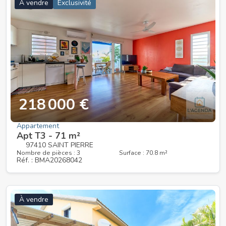
À vendre
Exclusivité
218 000 €
Appartement
Apt T3 - 71 m²
97410 SAINT PIERRE
Nombre de pièces : 3
Surface : 70.8 m²
Réf. : BMA20268042
À vendre