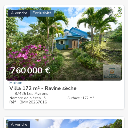
À vendre
Exclusivité
760 000 €
Maison
Villa 172 m² - Ravine sèche
97425 Les Avirons
Nombre de pièces : 6
Surface : 172 m²
Réf. : BMM20267616
À vendre